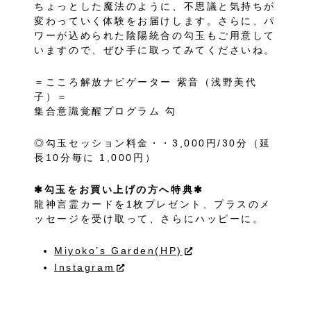
ちょっとした魔法のように、不思議と気持ちが
変わっていく体験をお届けします。さらに、パ
ワーが込められた陰陽統合の勾玉もご用意して
いますので、ぜひ手に取ってみてくださいね。
＝こころ解放ナビゲーター 紫音（浅野美代
子）＝
集合意識覚醒プログラム 勾
◎勾玉セッション料金・・3,000円/30分（延
長10分毎に 1,000円）
✱勾玉をお買い上げの方へ特典✱
龍神言霊カードを1枚プレゼント、プラスのメ
ッセージを受け取って、さらにハッピーに。
Miyoko’s Garden(HP)
Instagram