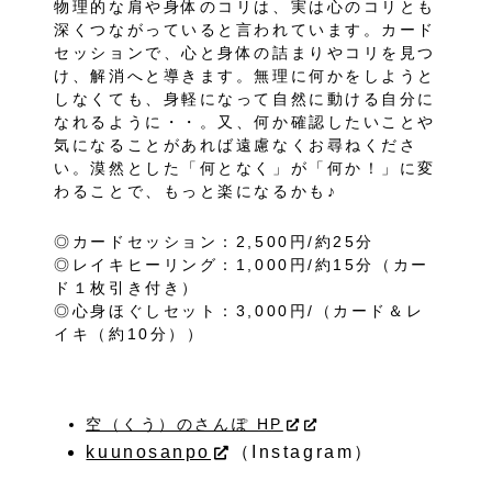
物理的な肩や身体のコリは、実は心のコリとも
深くつながっていると言われています。カード
セッションで、心と身体の詰まりやコリを見つ
け、解消へと導きます。無理に何かをしようと
しなくても、身軽になって自然に動ける自分に
なれるように・・。又、何か確認したいことや
気になることがあれば遠慮なくお尋ねくださ
い。漠然とした「何となく」が「何か！」に変
わることで、もっと楽になるかも♪
◎カードセッション：2,500円/約25分
◎レイキヒーリング：1,000円/約15分（カー
ド１枚引き付き）
◎心身ほぐしセット：3,000円/（カード＆レ
イキ（約10分））
空（くう）のさんぽ HP
kuunosanpo
（Instagram）