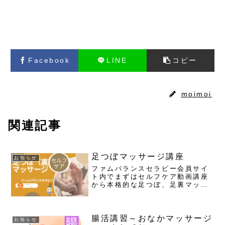
お知らせ
イベント
ソラシド会
Facebook
LINE
コピー
moimoi
関連記事
足つぼマッサージ講座
お知らせ
ファムバランスセラピー会員サイ
ト内でまずはセルフケア動画講座
から本格的な足つぼ、足裏マッサ
ージを覚えませんかまずはご自分
のケアから、セラピストコースも
用意してます。全身の内臓や筋
肉、関節、などあらゆる部位の反
腸活講習～おなかマッサージ
お知らせ
射区がある足太古の昔から、使わ