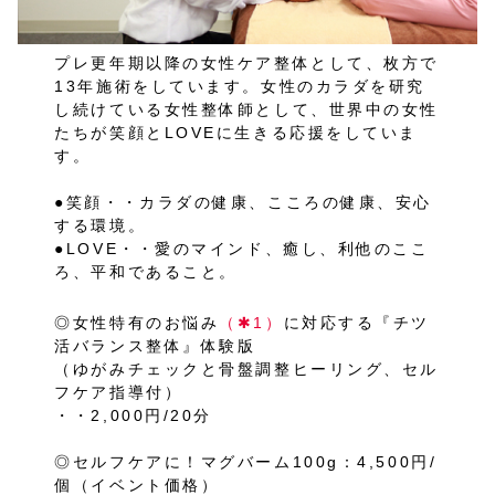
プレ更年期以降の女性ケア整体として、枚方で
13年施術をしています。女性のカラダを研究
し続けている女性整体師として、世界中の女性
たちが笑顔とLOVEに生きる応援をしていま
す。
●笑顔・・カラダの健康、こころの健康、安心
する環境。
●LOVE・・愛のマインド、癒し、利他のここ
ろ、平和であること。
◎女性特有のお悩み
（✱1）
に対応する『チツ
活バランス整体』体験版
（ゆがみチェックと骨盤調整ヒーリング、セル
フケア指導付）
・・2,000円/20分
◎セルフケアに！マグバーム100g：4,500円/
個（イベント価格）