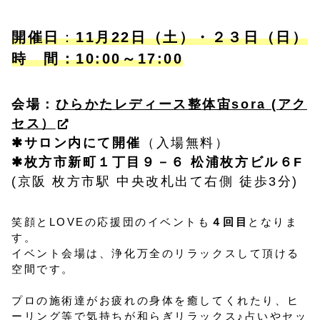
開催日
：
11月22日（土）・２３日（日）
時 間：10:00～17:00
会場：
ひらかたレディース整体宙sora (アク
セス）
✱サロン内にて開催
（入場無料）
✱枚方市新町１丁目９－６ 松浦枚方ビル６F
(京阪 枚方市駅 中央改札出て右側 徒歩3分)
笑顔とLOVEの応援団のイベントも
４回目
となりま
す。
イベント会場は、浄化万全のリラックスして頂ける
空間です。
プロの施術達がお疲れの身体を癒してくれたり、ヒ
ーリング等で気持ちが和らぎリラックス♪占いやセッ