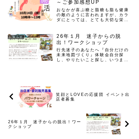
～ご参加感想UP
れ...
おなかが喜ぶ糖と脂糖も脂も健康
の敵のように言われますが、カラ
ダにとっては、とても大切な栄養
です。ただ、たくさん摂りすぎる
よろしくない糖や脂ばかり摂って
しまうと、カラダはとても苦しく
26年１月 迷子からの脱
お知らせ
なってきます。何がいいのか悪い
出！ワークショップ
のかを見極めましょうおなかを
元...
行先迷子のあなたへ『自分だけの
未来地図づくり』体験会自分探
し、やりたいこと探し、いつまで
やってるんかな・・・「人生こん
なもんだろう」ってあきらめてま
せんか？実は、誰しも心の奥で行
きたい先を決めてるものなのです
が、自分のことなのに、わからな
い...
笑顔とLOVEの応援団 イベント出
店者募集
26年１月 迷子からの脱出！ワー
クショップ