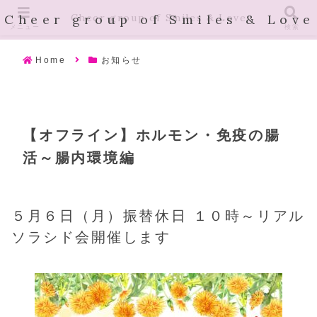
Cheer group of Smiles & Love
Cheer group of Smiles & Love
メニュー
検索
Home
お知らせ
【オフライン】ホルモン・免疫の腸
活～腸内環境編
５月６日（月）振替休日 １０時～リアル
ソラシド会開催します