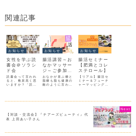
関連記事
お知らせ
お知らせ
お知らせ
女性を学ぶ読
腸活講習～お
腸活セミナー
書会＠ソラシ
なかマッサー
【肥満とコレ
ド会
ジ～ご参加感
ステロール】
想UP
読書会って言われ
おなかが喜ぶ糖と
【リアル】腸活セ
ると、敷居高く思
脂糖も脂も健康の
ミナー＆フューチ
いますか？「読書
敵のように言われ
ャーマッピング会
って苦手なんで
ますが、カラダに
（ランチ付き）を
す・・」「すごく
とっては、とても
します ✱ オンラ
時間がかかってし
大切な栄養です。
イン参加あり日
まうので・・」
ただ、たくさん摂
時：7月4日（木）
「もっぱら動画の
りすぎるよろしく
11時～場所：レデ
解説みてます」
ない糖や脂ばかり
ィース整体 宙
「マンガもアニメ
摂ってしまうと、
sora ：オンラ
【対談・交流会】『チアーズビューティ』代
で見る派です」な
カラダはとても苦
イン（zoom）で
表 上田あい子さん
どとおっしゃるか
しくなってきま
の参加あります。
もしれません最近
す。何がいいのか
応援団内でもご紹
は書籍離れと言わ
悪いのかを見極め
介している「ライ
れて、本屋さんも
ましょうおなかを
フリフト...
少なく...
元...