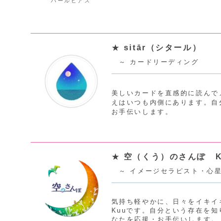
パールピアス
★
sitār（シタール）
～ カードリーディング
美しいカードを直感的に読んで
えはいつも内側にあります。自
お手伝いします。
★
空（くう）のさんぽ K
～ イメージセラピスト・心
気持ち軽やかに、日々をイキイ
Kuuです。自分という存在を
なたを応援・お手伝いします。