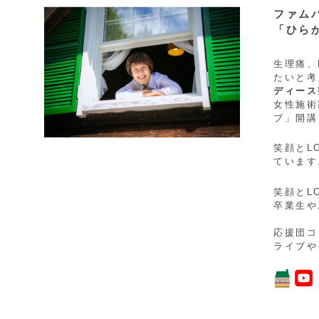
ファム
「ひらか
生理痛、
たいと考
ディース
女性施術
ブ」開講
笑顔とL
ています
笑顔とL
卒業生や
応援団コ
ライブや