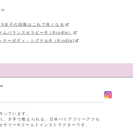
 ≫
MS女子の頭痛はこれで良くなる
ァムバランスセラピー®（Kindle）
ンナーボディ・シグナル®（Kindle)
ー
作っています。
れ、片手で教えられる」日本バリアフリーアクセ
セサリー®︎ゴールドインストラクターです。