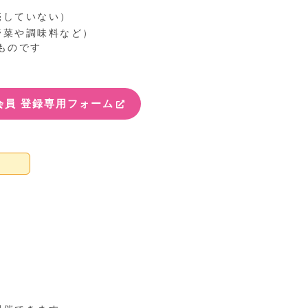
売していない）
野菜や調味料など）
ものです
会員 登録専用フォーム