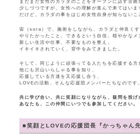
まだまだ女性のカラダのことをオープンに話す雰囲
少しづつですが、女性への理解が進んで来てはいま
だけど、カラダの事をはじめ女性自身が知らないこ
宙（sora）で、施術をしながら、カラダと仲良く
やりたかったこと、できるという自信、穏やかなメ
新しい生活や仕事、不要なものを整え、
イキイキされていく、背中をみてきました。
そして、同じように頑張ってる人たちを応援する方
他にも沢山いらしゃる事を知り、
応援している方達を又応援し合う、
LOVEの活動、そんな応援団メンバーたちなのです
共に学び合い、共に笑顔になりながら、
疑問を投げ
あなたも、この仲間にいつでも参加してください。
■
笑顔とLOVEの応援団長『かっちゃん