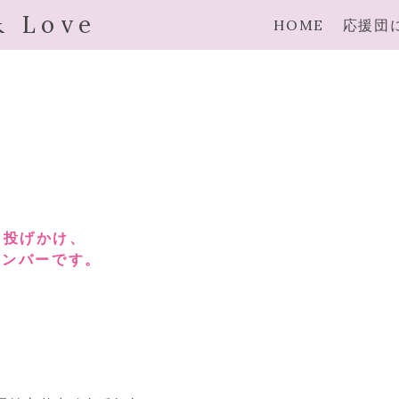
& Love
HOME
応援団
を投げかけ、
メンバーです。
。